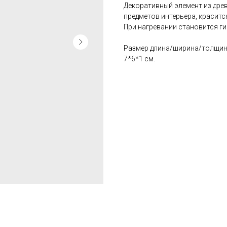
Декоративный элемент из древ
предметов интерьера, красит
При нагревании становится ги
Размер длина/ширина/толщина
7*6*1 см.