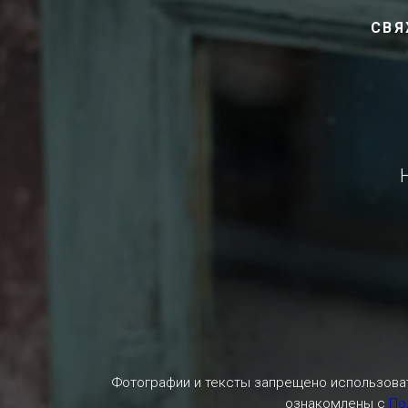
СВЯ
Фотографии и тексты запрещено использоват
ознакомлены с
По