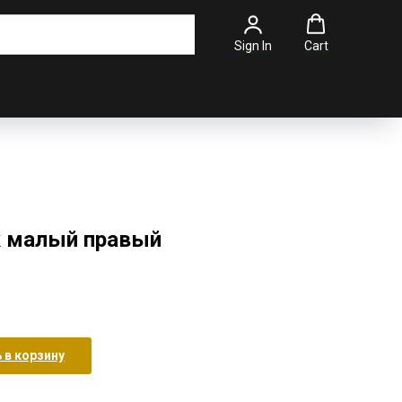
Sign In
Cart
к малый правый
 в корзину