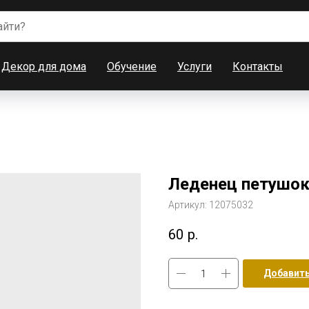
Декор для дома
Обучение
Услуги
Контакты
Леденец петушо
Артикул:
12075032
60
р.
Добавить